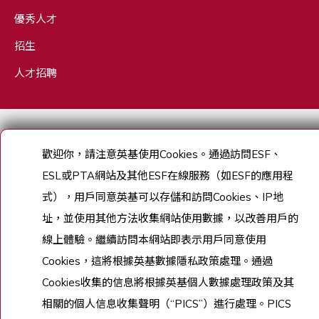
優秀人才
招生
人才招聘
Copyright © English Schools Foundation. Powered by
ANGLIA
.
網站地圖
歡迎你，請注意英基使用
Cookies
。通過訪問
ESF
、
ESL
或
PTA
網站及其他
ESF
在線服務（如
ESF
的應用程
式），用戶同意英基可以存儲和訪問
Cookies
、
IP
地
址，並使用其他方法收集網站使用數據，以改善用戶的
線上體驗。繼續訪問本網站即表示用戶同意使用
Cookies
，這將根據英基數據隱私政策處理。通過
Cookies
收集的信息將根據英基個人數據處理政策及其
相關的個人信息收集聲明（
“PICS”
）進行處理。
PICS